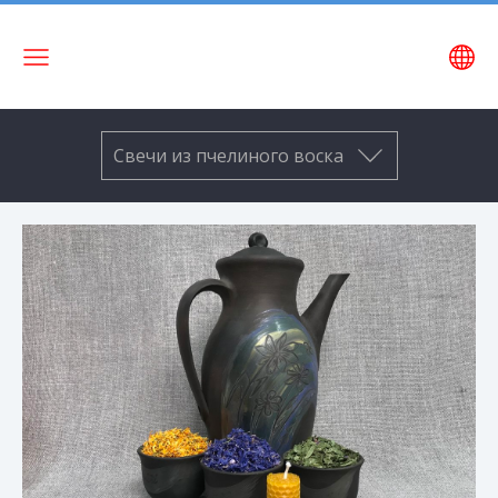
Название
сайта
Свечи из пчелиного воска