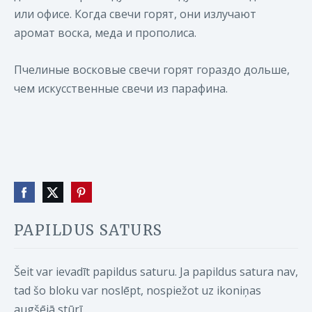
или офисе. Когда свечи горят, они излучают
аромат воска, меда и прополиса.
Пчелиные восковые свечи горят гораздо дольше,
чем искусственные свечи из парафина.
PAPILDUS SATURS
Šeit var ievadīt papildus saturu. Ja papildus satura nav,
tad šo bloku var noslēpt, nospiežot uz ikoniņas
augšējā stūrī.