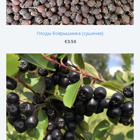
Плоды боярышника (сушеная)
€3.50