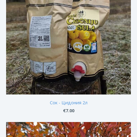
Сок - Цидония 2л
€7.00