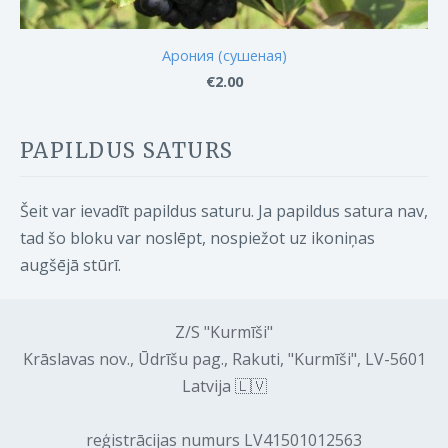
Арония (сушеная)
€2.00
PAPILDUS SATURS
Šeit var ievadīt papildus saturu. Ja papildus satura nav,
tad šo bloku var noslēpt, nospiežot uz ikoniņas
augšējā stūrī.
Z/S "Kurmīši"
Krāslavas nov., Ūdrīšu pag., Rakuti, "Kurmīši", LV-5601
Latvija 🇱🇻
reģistrācijas numurs LV41501012563