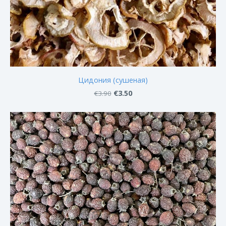
Цидония (сушеная)
€3.50
€3.90