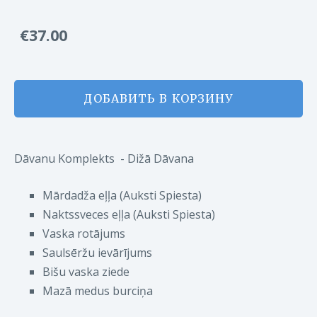
€37.00
ДОБАВИТЬ В КОРЗИНУ
Dāvanu Komplekts - Dižā Dāvana
Mārdadža eļļa (Auksti Spiesta)
Naktssveces eļļa
(Auksti Spiesta)
Vaska rotājums
Saulsēržu ievārījums
Bišu vaska ziede
Mazā medus burciņa