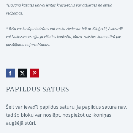
*Dāvanu kastītes un/vai lentas krāsa/tonis var atšķirties no attēlā
redzamās.
* Bišu vaska lūpu balzāms vai vaska ziede var būt ar Kliņģerīti, Asinszāli
vai Naktssveces eļļu. Ja vēlaties konkrētu, lūdzu, raksties komentārā pie
pasūtījuma noformēšanas.
PAPILDUS SATURS
Šeit var ievadīt papildus saturu. Ja papildus satura nav,
tad šo bloku var noslēpt, nospiežot uz ikoniņas
augšējā stūrī.