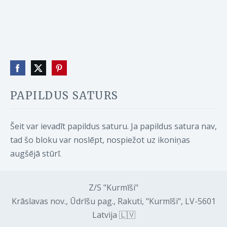
PAPILDUS SATURS
Šeit var ievadīt papildus saturu. Ja papildus satura nav,
tad šo bloku var noslēpt, nospiežot uz ikoniņas
augšējā stūrī.
Z/S "Kurmīši"
Krāslavas nov., Ūdrīšu pag., Rakuti, "Kurmīši", LV-5601
Latvija 🇱🇻