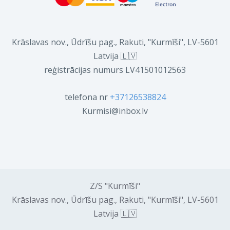
Krāslavas nov., Ūdrīšu pag., Rakuti, "Kurmīši", LV-5601
Latvija 🇱🇻
reģistrācijas numurs LV41501012563
telefona nr
+37126538824
Kurmisi@inbox.lv
Z/S "Kurmīši"
Krāslavas nov., Ūdrīšu pag., Rakuti, "Kurmīši", LV-5601
Latvija 🇱🇻