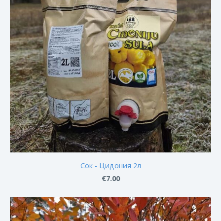
Сок - Цидония 2л
€7.00