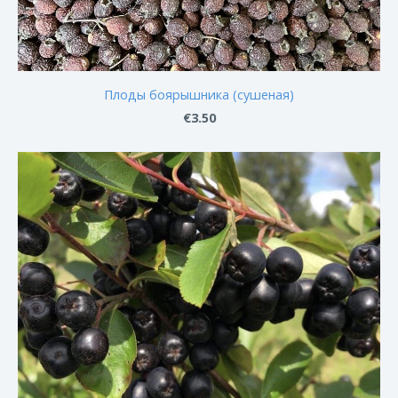
Плоды боярышника (сушеная)
€3.50