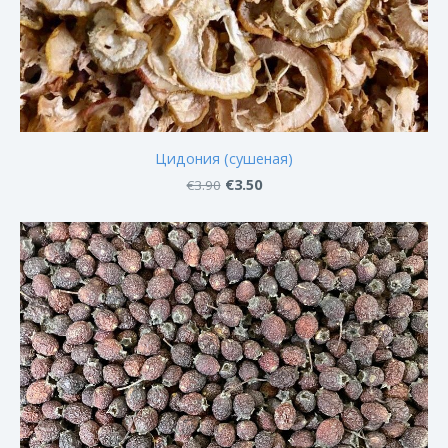
Цидония (сушеная)
€3.50
€3.90