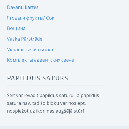
Dāvanu kartes
Ягоды и фрукты/ Сок
Вощина
Vaska Pārstrāde
Украшения из воска
Комплекты адвентских свече
PAPILDUS SATURS
Šeit var ievadīt papildus saturu. Ja papildus
satura nav, tad šo bloku var noslēpt,
nospiežot uz ikoniņas augšējā stūrī.