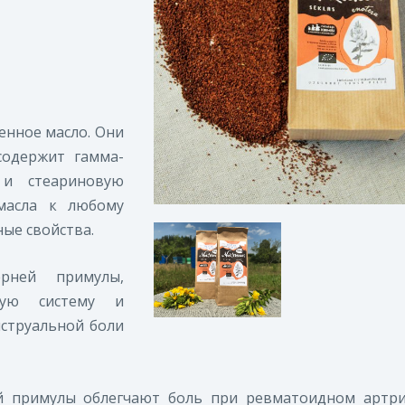
енное масло. Они
содержит гамма-
 и стеариновую
 масла к любому
ные свойства.
ерней примулы
,
вную систему и
струальной боли
й примулы
облегчают боль при ревматоидном артри