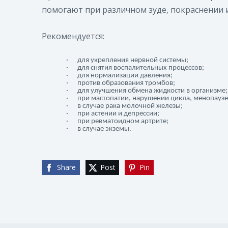
помогают при различном зуде, покраснении и
Р
екомендуется:
·
для укрепления нервной системы
;
·
для снятия воспалительных процессов
;
·
для
нормализаци
и
давления
;
·
против
образования тромб
ов;
·
для
улучш
ения
обмен
а
жидкости в организме
;
·
при
мастопатии, нарушени
и
цикла, менопауз
е
·
в случае рака молочной железы
;
·
при
астении и депресси
и;
·
при ревматоидном артрите
;
·
в случае экземы
.
Share
Post
Pin