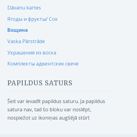
Dāvanu kartes
Ягоды и фрукты/ Сок
Вощина
Vaska Pārstrāde
Украшения из воска
Комплекты адвентских свече
PAPILDUS SATURS
Šeit var ievadīt papildus saturu. Ja papildus
satura nav, tad šo bloku var noslēpt,
nospiežot uz ikoniņas augšējā stūrī.