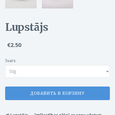
Lupstājs
€2.50
Svars
ДОБАВИТЬ В КОРЗИНУ
🌿
Lupstājs — “mīlestības zāle” ar senu vēsturi