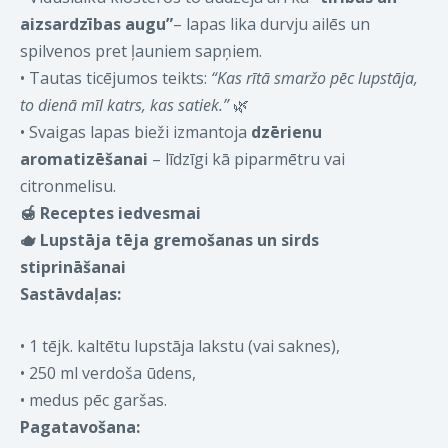
aizsardzības augu”
– lapas lika durvju ailēs un
spilvenos pret ļauniem sapņiem.
•
Tautas ticējumos teikts:
“Kas rītā smaržo pēc lupstāja,
to dienā mīl katrs, kas satiek.”
🌿
•
Svaigas lapas bieži izmantoja
dzērienu
aromatizēšanai
– līdzīgi kā piparmētru vai
citronmelisu.
🍯
Receptes iedvesmai
🫖
Lupstāja tēja gremošanas un sirds
stiprināšanai
Sastāvdaļas:
•
1 tējk. kaltētu lupstāja lakstu (vai saknes),
•
250 ml verdoša ūdens,
•
medus pēc garšas.
Pagatavošana: