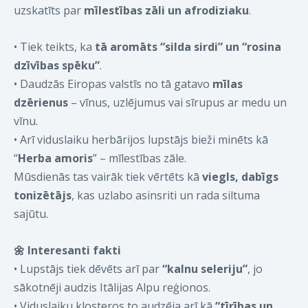
uzskatīts par
mīlestības zāli un afrodiziaku
.
•
Tiek teikts, ka
tā aromāts “silda sirdi” un “rosina
dzīvības spēku”
.
•
Daudzās Eiropas valstīs no tā gatavo
mīlas
dzērienus
– vīnus, uzlējumus vai sīrupus ar medu un
vīnu.
•
Arī viduslaiku herbārijos lupstājs bieži minēts kā
“
Herba amoris
” – mīlestības zāle.
Mūsdienās tas vairāk tiek vērtēts kā
viegls, dabīgs
tonizētājs
, kas uzlabo asinsriti un rada siltuma
sajūtu.
🌼
Interesanti fakti
•
Lupstājs tiek dēvēts arī par
“kalnu seleriju”
, jo
sākotnēji audzis Itālijas Alpu reģionos.
•
Viduslaiku klosteros to audzēja arī kā
“tīrības un