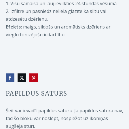
1. Visu samaisa un ļauj ievilkties 24 stundas vēsumā.
2. Izfiltrē un pasniedz nelielā glāzītē kā siltu vai
atdzesētu dzērienu.
Efekts:
maigs, sildošs un aromātisks dzēriens ar
vieglu tonizējošu iedarbību.
PAPILDUS SATURS
Šeit var ievadīt papildus saturu. Ja papildus satura nav,
tad šo bloku var noslēpt, nospiežot uz ikoniņas
augšējā stūrī.