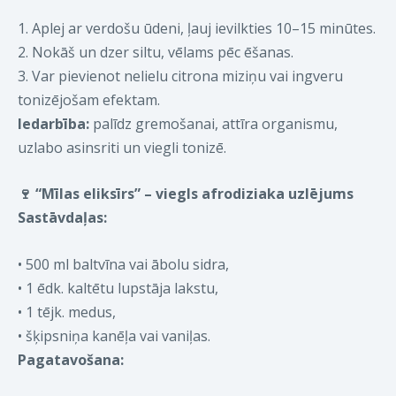
1. Aplej ar verdošu ūdeni, ļauj ievilkties 10–15 minūtes.
2. Nokāš un dzer siltu, vēlams pēc ēšanas.
3. Var pievienot nelielu citrona miziņu vai ingveru
tonizējošam efektam.
Iedarbība:
palīdz gremošanai, attīra organismu,
uzlabo asinsriti un viegli tonizē.
🍷
“Mīlas eliksīrs” – viegls afrodiziaka uzlējums
Sastāvdaļas:
•
500 ml baltvīna vai ābolu sidra,
•
1 ēdk. kaltētu lupstāja lakstu,
•
1 tējk. medus,
•
šķipsniņa kanēļa vai vaniļas.
Pagatavošana: