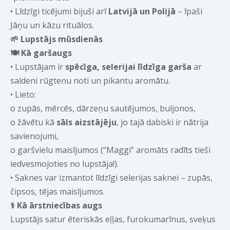
•
Līdzīgi ticējumi bijuši arī
Latvijā un Polijā
– īpaši
Jāņu un kāzu rituālos.
🌱
Lupstājs mūsdienās
🍽️
Kā garšaugs
•
Lupstājam ir
spēcīga, selerijai līdzīga garša
ar
saldeni rūgtenu noti un pikantu aromātu.
•
Lieto:
o
zupās, mērcēs, dārzeņu sautējumos, buljonos,
o
žāvētu kā
sāls aizstājēju
, jo tajā dabiski ir nātrija
savienojumi,
o
garšvielu maisījumos (“Maggi” aromāts radīts tieši
iedvesmojoties no lupstāja!).
•
Saknes var izmantot līdzīgi selerijas saknei – zupās,
čipsos, tējas maisījumos.
⚕️
Kā ārstniecības augs
Lupstājs satur ēteriskās eļļas, furokumarīnus, sveķus