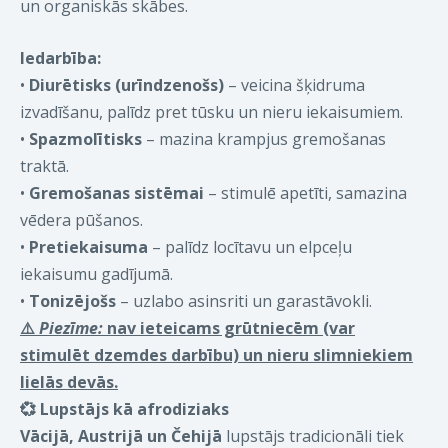
un organiskās skābes.
Iedarbība:
•
Diurētisks (urīndzenošs)
– veicina šķidruma
izvadīšanu, palīdz pret tūsku un nieru iekaisumiem.
•
Spazmolītisks
– mazina krampjus gremošanas
traktā.
•
Gremošanas sistēmai
– stimulē apetīti, samazina
vēdera pūšanos.
•
Pretiekaisuma
– palīdz locītavu un elpceļu
iekaisumu gadījumā.
•
Tonizējošs
– uzlabo asinsriti un garastāvokli.
⚠️
Piezīme:
nav ieteicams grūtniecēm (var
stimulēt dzemdes darbību) un nieru slimniekiem
lielās devās.
💞
Lupstājs kā afrodiziaks
Vācijā, Austrijā un Čehijā
lupstājs tradicionāli tiek