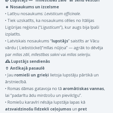
🔸
Nosaukums un izcelsme
•
Latīņu nosaukums:
Levisticum officinale
.
•
Tiek uzskatīts, ka nosaukums cēlies no Itālijas
Ligūrijas reģiona (“
Ligusticum
”), kur augs bija īpaši
izplatīts.
•
Latviskais nosaukums “
lupstājs
” saistīts ar Vācu
vārdu ( Liebstöckel)“mīlas nūjiņa” — agrāk to dēvēja
par
mīlas zāli
,
mīlestības sakni
vai
mīlas seleriju
.
🕰️
Lupstājs sendienās
🏺
Antīkajā pasaulē
•
Jau
romieši un grieķi
lietoja lupstāju pārtikā un
ārstniecībā.
•
Romas dāmas gatavoja no tā
aromātiskas vannas
,
lai “padarītu ādu mirdzošu un pievilcīgu”.
•
Romiešu karavīri nēsāja lupstāja lapas kā
atsvaidzinošu līdzekli ceļojumos
un
pret