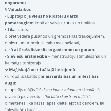
nogurumu
.
⚕️
Viduslaikos
•
Lupstājs bija
viens no klosteru dārzu
pamataugiem
kopā ar salviju, rutku un timiānu.
•
Tika lietots:
o
pret vēdera pūšanos un gremošanas traucējumiem,
o
nieru un urīnceļu slimību mazināšanai,
o
kā
attīrošs līdzeklis organismam un garam
.
•
Sieviešu ārstniecībā
– menstruāciju stimulēšanai un
kā maigs tonizētājs.
✨
Maģiskajā un rituālajā lietojumā
•
Eiropā uzskatīts par
aizsardzības un mīlestības
augu
:
o
lupstājs mājās
“aizdzina ļaunu valodu un skaudību”
;
o
vannā pievienots –
“lai būtu skaists un mīlēts”
;
o
meitenes lika dažas lapas kleitā, ejot uz dančiem, lai
“pievilinātu īsto”.