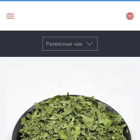
Название
сайта
Развесные чаи