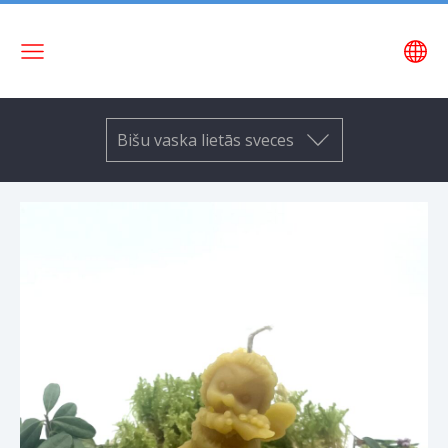
Название
сайта
Bišu vaska lietās sveces