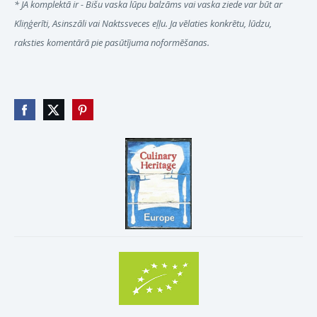
* JA komplektā ir - Bišu vaska lūpu balzāms vai vaska ziede var būt ar
Kliņģerīti, Asinszāli vai Naktssveces eļļu. Ja vēlaties konkrētu, lūdzu,
raksties komentārā pie pasūtījuma noformēšanas.