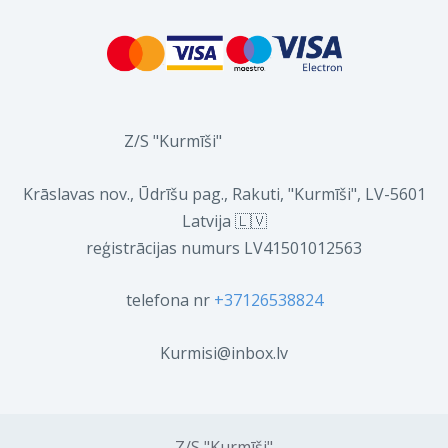
Z/S "Kurmīši"
Krāslavas nov., Ūdrīšu pag., Rakuti, "Kurmīši", LV-5601
Latvija 🇱🇻
reģistrācijas numurs LV41501012563
telefona nr
+37126538824
Kurmisi@inbox.lv
Z/S "Kurmīši"