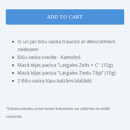
ADD TO CART
Iņ un Jaņ bišu vaska trauciņš ar dekoratīviem
ziediņiem
Bišu vaska svecīte - Kamoliņš
Mazā tējas paciņa "Latgales Zelts + C" (15g)
Mazā tējas paciņa "Latgales Ziedu Tēja" (10g)
2 Bišu vaska lūpu balzāmi (dažādi)
*Dāvanu kastītes un/vai lentas krāsa/tonis var atšķirties no attēlā
redzamās.