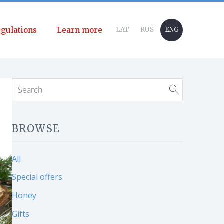
gulations
Learn more
LAT
RUS
ENG
BROWSE
All
Special offers
Honey
Gifts