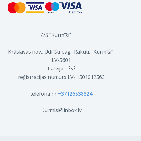
Z/S "Kurmīši"
Krāslavas nov., Ūdrīšu pag., Rakuti, "Kurmīši",
LV-5601
Latvija 🇱🇻
reģistrācijas numurs LV41501012563
telefona nr
+37126538824
Kurmisi@inbox.lv