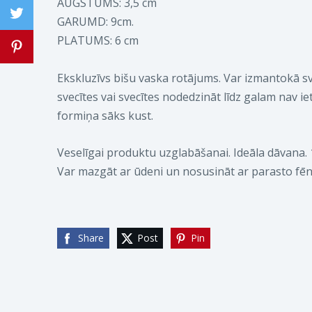
AUGSTUMS: 3,5 cm
GARUMD: 9cm.
PLATUMS: 6 cm
Ekskluzīvs bišu vaska rotājums. Var izmantokā s
svecītes vai svecītes nodedzināt līdz galam nav ie
formiņa sāks kust.
Veselīgai produktu uzglabāšanai. Ideāla dāvana. 
Var mazgāt ar ūdeni un nosusināt ar parasto fēn
Share
Post
Pin