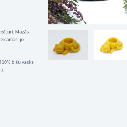
večturi. Mazās
teicamas, jo
100% bišu vasks.
u.