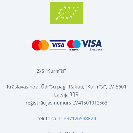
Z/S "Kurmīši"
Krāslavas nov., Ūdrīšu pag., Rakuti, "Kurmīši", LV-5601
Latvija 🇱🇻
reģistrācijas numurs LV41501012563
telefona nr
+37126538824