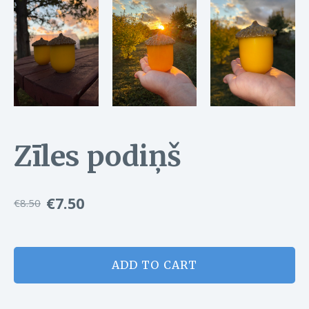
Zīles podiņš
€7.50
€8.50
ADD TO CART