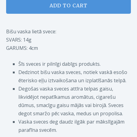
ADD TO CART
Bišu vaska lietā svece:
SVARS: 14g
GARUMS:
4cm
Šīs sveces ir pilnīgi dabīgs produkts.
Dedzinot bišu vaska sveces, notiek vaskā esošo
ēterisko eļļu iztvaikošana un izplatīšanās telpā.
Degošas vaska sveces attīra telpas gaisu,
likvidējot nepatīkamus aromātus, cigarešu
dūmus, smacīgu gaisu mājās vai birojā. Sveces
degot smaržo pēc vaska, medus un propolisa.
Vaska sveces deg daudz ilgāk par mākslīgajām
parafīna svecēm.