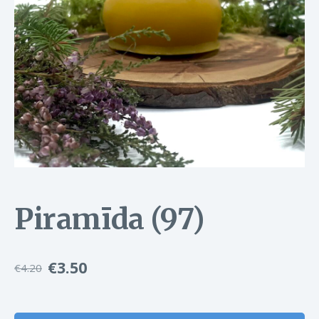
Piramīda (97)
€3.50
€4.20