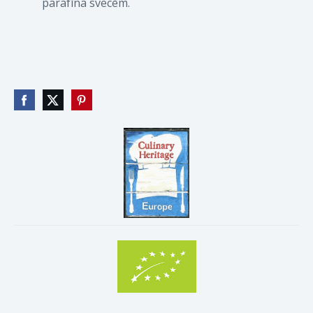
parafīna svecēm.