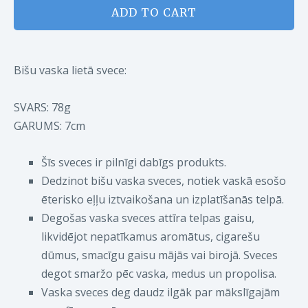
ADD TO CART
Bišu vaska lietā svece:
SVARS: 78g
GARUMS:
7cm
Šīs sveces ir pilnīgi dabīgs produkts.
Dedzinot bišu vaska sveces, notiek vaskā esošo
ēterisko eļļu iztvaikošana un izplatīšanās telpā.
Degošas vaska sveces attīra telpas gaisu,
likvidējot nepatīkamus aromātus, cigarešu
dūmus, smacīgu gaisu mājās vai birojā. Sveces
degot smaržo pēc vaska, medus un propolisa.
Vaska sveces deg daudz ilgāk par mākslīgajām