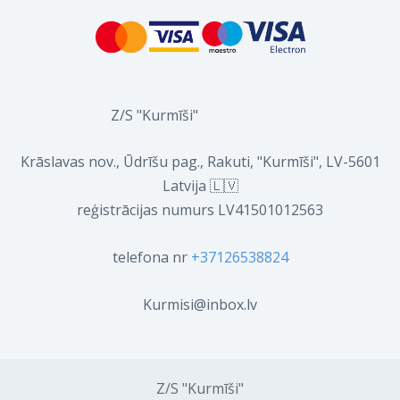
Z/S "Kurmīši"
Krāslavas nov., Ūdrīšu pag., Rakuti, "Kurmīši", LV-5601
Latvija 🇱🇻
reģistrācijas numurs LV41501012563
telefona nr
+37126538824
Kurmisi@inbox.lv
Z/S "Kurmīši"