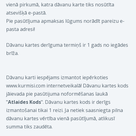
vienā pirkumā, katra dāvanu karte tiks nosūtīta
atsevišķā e-pastā.
Pie pasūtījuma apmaksas lūgums norādīt pareizu e-
pasta adresi!
Dāvanu kartes derīguma termiņš ir 1 gads no iegādes
brīža.
Dāvanu karti iespējams izmantot iepērkoties
www.kurmisi.com internetveikalā! Dāvanu kartes kods
jāievada pie pasūtijuma noformēšanas laukā
"
Atlaides Kods
". Dāvanu kartes kods ir derīgs
izmantošanai tikai 1 reizi. Ja netiek saasniegta pilna
dāvanu kartes vērtība vienā pasūtījumā, atlikusī
summa tiks zaudēta.