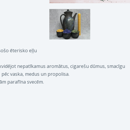
ošo ēterisko eļļu
likvidējot nepatīkamus aromātus, cigarešu dūmus, smacīgu
o pēc vaska, medus un propolisa.
jām parafīna svecēm.