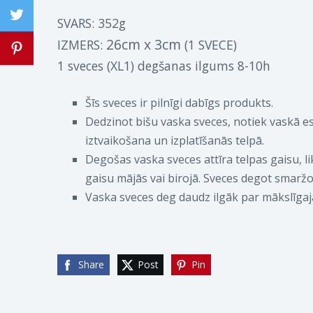
SVARS: 352g
26cm x 3cm
IZMERS:
(1 SVECE)
1 sveces (XL1) degšanas ilgums 8-10h
Šīs sveces ir pilnīgi dabīgs produkts.
Dedzinot bišu vaska sveces, notiek vaskā es
iztvaikošana un izplatīšanās telpā.
Degošas vaska sveces attīra telpas gaisu, 
gaisu mājās vai birojā. Sveces degot smarž
Vaska sveces deg daudz ilgāk par mākslīga
Share
Post
Pin