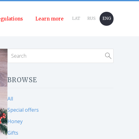
gulations
Learn more
LAT
RUS
ENG
BROWSE
All
Special offers
Honey
Gifts