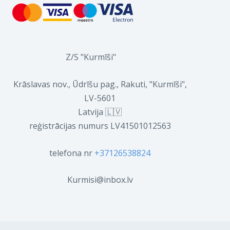
Z/S "Kurmīši"
Krāslavas nov., Ūdrīšu pag., Rakuti, "Kurmīši",
LV-5601
Latvija 🇱🇻
reģistrācijas numurs LV41501012563
telefona nr
+37126538824
Kurmisi@inbox.lv