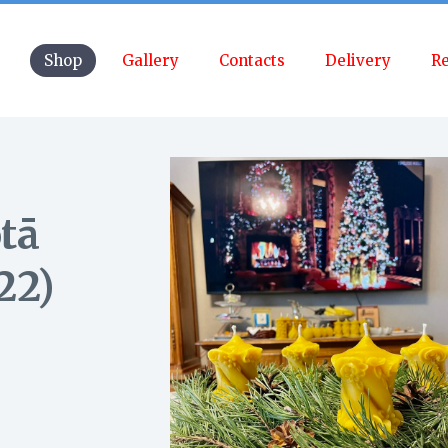
Shop
Gallery
Contacts
Delivery
Re
tā
22)