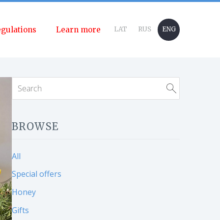
gulations
Learn more
LAT
RUS
ENG
BROWSE
All
Special offers
Honey
Gifts