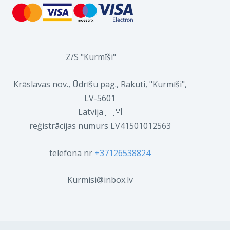
Z/S "Kurmīši"
Krāslavas nov., Ūdrīšu pag., Rakuti, "Kurmīši",
LV-5601
Latvija 🇱🇻
reģistrācijas numurs LV41501012563
telefona nr
+37126538824
Kurmisi@inbox.lv