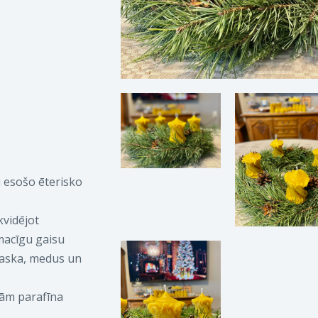
 esošo ēterisko
kvidējot
macīgu gaisu
vaska, medus un
jām parafīna