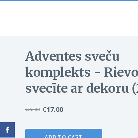
Adventes sveču
komplekts - Rievo
svecīte ar dekoru (
€17.00
€22.00
ADD TO CART