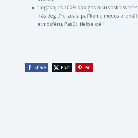
“Iegādājies 100% dabīgas bišu vaska sveces
Tās deg tīri, izdala patīkamu medus aromā
atmosfēru. Pasūti tiešsaistē!”
Share
Post
Pin