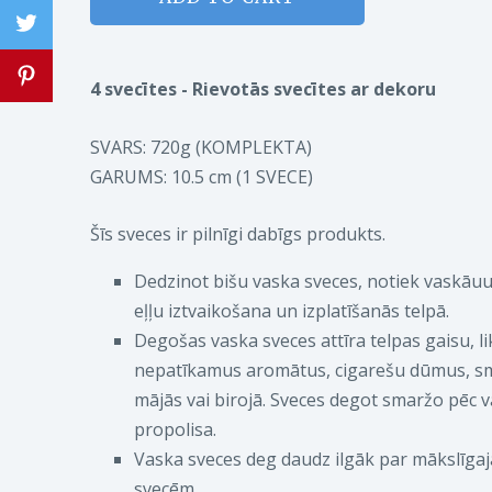
4 svecītes - Rievotās svecītes ar dekoru
SVARS: 720g (KOMPLEKTA)
GARUMS: 10.5 cm (1 SVECE)
Šīs sveces ir pilnīgi dabīgs produkts.
Dedzinot bišu vaska sveces, notiek vaskāuu
eļļu iztvaikošana un izplatīšanās telpā.
Degošas vaska sveces attīra telpas gaisu, li
nepatīkamus aromātus, cigarešu dūmus, s
mājās vai birojā. Sveces degot smaržo pēc 
propolisa.
Vaska sveces deg daudz ilgāk par mākslīga
svecēm.