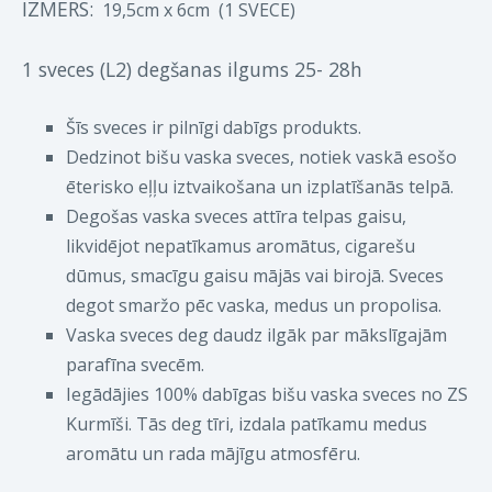
IZMERS:
19,5cm x 6cm
(1 SVECE)
1 sveces (L2) degšanas ilgums 25- 28h
Šīs sveces ir pilnīgi dabīgs produkts.
Dedzinot bišu vaska sveces, notiek vaskā esošo
ēterisko eļļu iztvaikošana un izplatīšanās telpā.
Degošas vaska sveces attīra telpas gaisu,
likvidējot nepatīkamus aromātus, cigarešu
dūmus, smacīgu gaisu mājās vai birojā. Sveces
degot smaržo pēc vaska, medus un propolisa.
Vaska sveces deg daudz ilgāk par mākslīgajām
parafīna svecēm.
Iegādājies 100% dabīgas bišu vaska sveces no ZS
Kurmīši. Tās deg tīri, izdala patīkamu medus
aromātu un rada mājīgu atmosfēru.