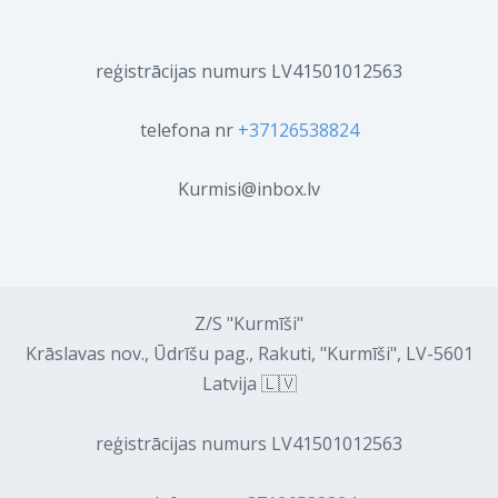
reģistrācijas numurs LV41501012563
telefona nr
+37126538824
Kurmisi@inbox.lv
Z/S "Kurmīši"
Krāslavas nov., Ūdrīšu pag., Rakuti, "Kurmīši", LV-5601
Latvija 🇱🇻
reģistrācijas numurs LV41501012563