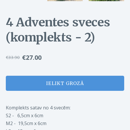
4 Adventes sveces
(komplekts - 2)
€27.00
€33.90
IELIKT GROZĀ
Komplekts satav no 4 svecēm:
S2 - 6,5
cm x 6cm
M2 - 19,5
cm x 6cm