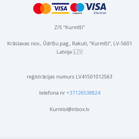
Z/S "Kurmīši"
Krāslavas nov., Ūdrīšu pag., Rakuti, "Kurmīši", LV-5601
Latvija 🇱🇻
reģistrācijas numurs LV41501012563
telefona nr
+37126538824
Kurmisi@inbox.lv