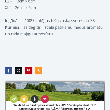
L2 - 1
3cm x 6cm
XL2 -
26cm x 6cm
Iegādājies 100% dabīgas bišu vaska sveces no ZS
Kurmīši. Tās deg tīri, izdala patīkamu medus aromātu
un rada mājīgu atmosfēru.