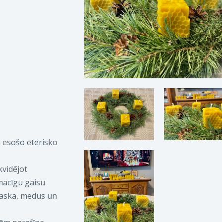
 esošo ēterisko
kvidējot
macīgu gaisu
vaska, medus un