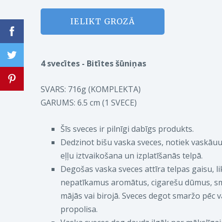
IELIKT GROZĀ
4 svecītes - Bitītes šūniņas
SVARS: 716g (KOMPLEKTA)
GARUMS: 6.5 cm (1 SVECE)
Šīs sveces ir pilnīgi dabīgs produkts.
Dedzinot bišu vaska sveces, notiek vaskāuu
eļļu iztvaikošana un izplatīšanās telpā.
Degošas vaska sveces attīra telpas gaisu, li
nepatīkamus aromātus, cigarešu dūmus, s
mājās vai birojā. Sveces degot smaržo pēc 
propolisa.