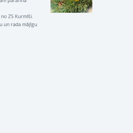
jām parafīna
 no ZS Kurmīši.
tu un rada mājīgu