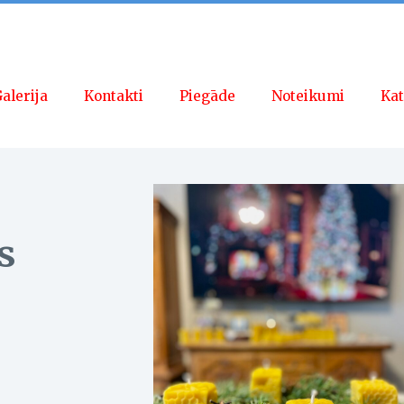
alerija
Kontakti
Piegāde
Noteikumi
Kat
s