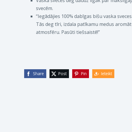
Vaska sveces deg daudz ilgāk par mākslīga
svecēm.
“Iegādājies 100% dabīgas bišu vaska sveces
Tās deg tīri, izdala patīkamu medus aromā
atmosfēru. Pasūti tiešsaistē!”
Share
Post
Pin
Ieteikt