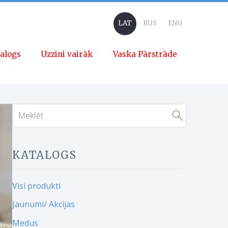
LAT
RUS
ENG
alogs
Uzzini vairāk
Vaska Pārstrāde
KATALOGS
Visi produkti
Jaunumi/ Akcijas
Medus