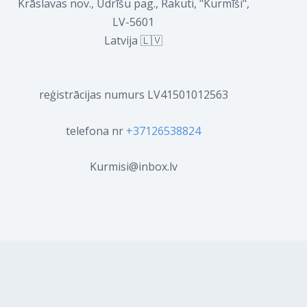
Krāslavas nov., Ūdrīšu pag., Rakuti, "Kurmīši",
LV-5601
Latvija 🇱🇻
reģistrācijas numurs LV41501012563
telefona nr
+37126538824
Kurmisi@inbox.lv