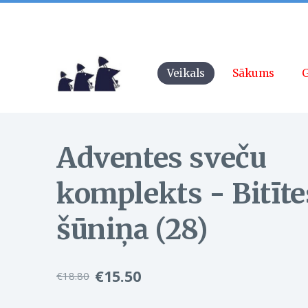
Veikals
Sākums
G
Adventes sveču
komplekts - Bitīte
šūniņa (28)
€15.50
€18.80