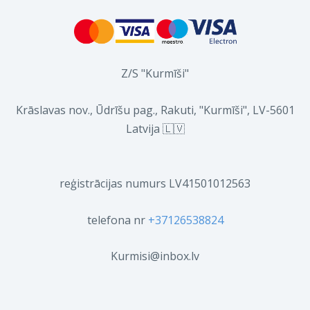
Z/S "Kurmīši"
Krāslavas nov., Ūdrīšu pag., Rakuti, "Kurmīši", LV-5601
Latvija 🇱🇻
reģistrācijas numurs LV41501012563
telefona nr
+37126538824
Kurmisi@inbox.lv