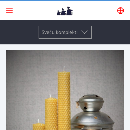
Sveču komplekti