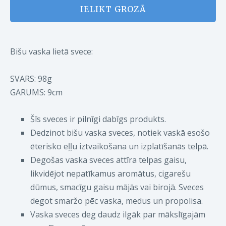
IELIKT GROZĀ
Bišu vaska lietā svece:
SVARS: 98g
GARUMS:
9cm
Šīs sveces ir pilnīgi dabīgs produkts.
Dedzinot bišu vaska sveces, notiek vaskā esošo
ēterisko eļļu iztvaikošana un izplatīšanās telpā.
Degošas vaska sveces attīra telpas gaisu,
likvidējot nepatīkamus aromātus, cigarešu
dūmus, smacīgu gaisu mājās vai birojā. Sveces
degot smaržo pēc vaska, medus un propolisa.
Vaska sveces deg daudz ilgāk par mākslīgajām