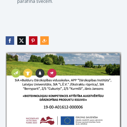
parafīna svecēm.