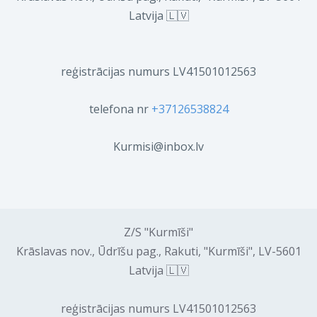
Latvija 🇱🇻
reģistrācijas numurs LV41501012563
telefona nr
+37126538824
Kurmisi@inbox.lv
Z/S "Kurmīši"
Krāslavas nov., Ūdrīšu pag., Rakuti, "Kurmīši", LV-5601
Latvija 🇱🇻
reģistrācijas numurs LV41501012563