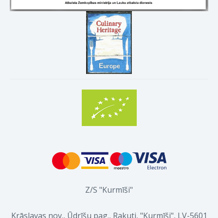
Z/S "Kurmīši"
Krāslavas nov., Ūdrīšu pag., Rakuti, "Kurmīši", LV-5601