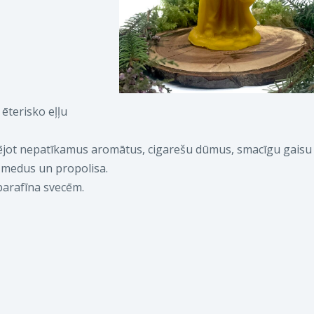
ēterisko eļļu
vidējot nepatīkamus aromātus, cigarešu dūmus, smacīgu gaisu
, medus un propolisa.
parafīna svecēm.