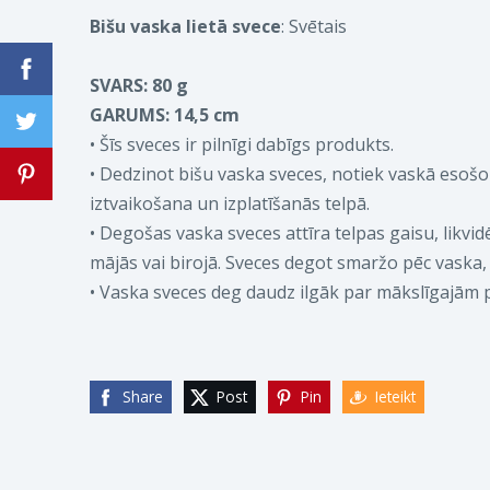
Bišu vaska lietā svece
:
Svētais
SVARS: 80 g
GARUMS: 14,5 cm
• Šīs sveces ir pilnīgi dabīgs produkts.
• Dedzinot bišu vaska sveces, notiek vaskā esošo 
iztvaikošana un izplatīšanās telpā.
• Degošas vaska sveces attīra telpas gaisu, lik
mājās vai birojā. Sveces degot smaržo pēc vaska
• Vaska sveces deg daudz ilgāk par mākslīgajām 
Share
Post
Pin
Ieteikt