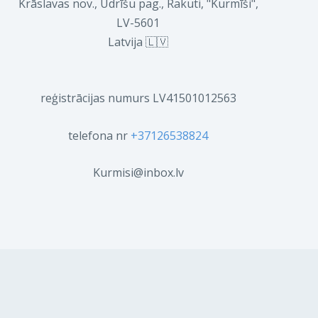
Krāslavas nov., Ūdrīšu pag., Rakuti, "Kurmīši",
LV-5601
Latvija 🇱🇻
reģistrācijas numurs LV41501012563
telefona nr
+37126538824
Kurmisi@inbox.lv