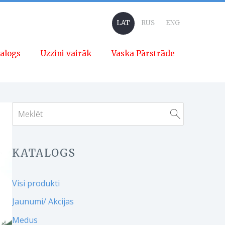
LAT
RUS
ENG
alogs
Uzzini vairāk
Vaska Pārstrāde
KATALOGS
Visi produkti
Jaunumi/ Akcijas
Medus