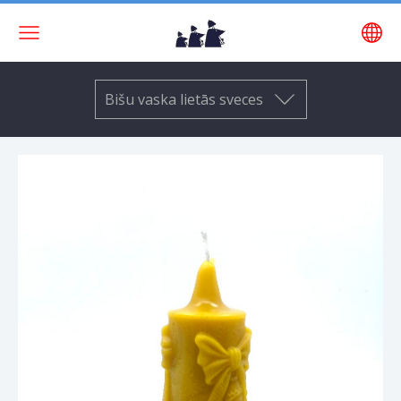
Bišu vaska lietās sveces