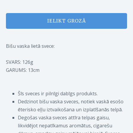
IELIKT GROZĀ
Bišu vaska lietā svece:
SVARS: 126g
GARUMS:
13cm
Šīs sveces ir pilnīgi dabīgs produkts.
Dedzinot bišu vaska sveces, notiek vaskā esošo
ēterisko eļļu iztvaikošana un izplatīšanās telpā.
Degošas vaska sveces attīra telpas gaisu,
likvidējot nepatīkamus aromātus, cigarešu