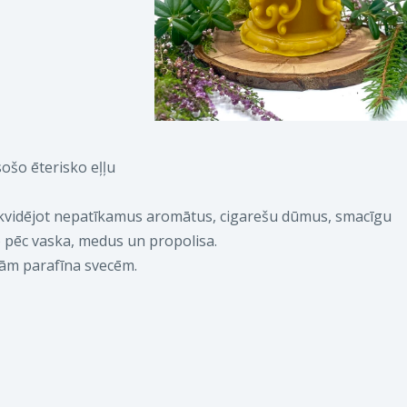
ošo ēterisko eļļu
likvidējot nepatīkamus aromātus, cigarešu dūmus, smacīgu
o pēc vaska, medus un propolisa.
jām parafīna svecēm.