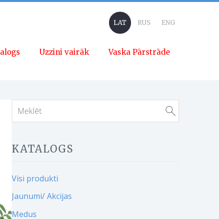
LAT
RUS
ENG
alogs
Uzzini vairāk
Vaska Pārstrāde
KATALOGS
Visi produkti
Jaunumi/ Akcijas
Medus