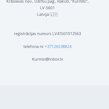
Krāslavas nov., Ūdrīšu pag., Rakuti, "Kurmīši",
LV-5601
Latvija 🇱🇻
reģistrācijas numurs LV41501012563
telefona nr
+37126538824
Kurmisi@inbox.lv