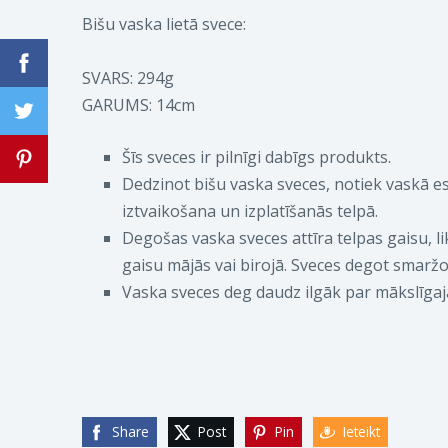
Bišu vaska lietā svece:
SVARS: 294g
GARUMS: 14cm
Šīs sveces ir pilnīgi dabīgs produkts.
Dedzinot bišu vaska sveces, notiek vaskā es
iztvaikošana un izplatīšanās telpā.
Degošas vaska sveces attīra telpas gaisu, 
gaisu mājās vai birojā. Sveces degot smarž
Vaska sveces deg daudz ilgāk par mākslīga
Share
Post
Pin
Ieteikt