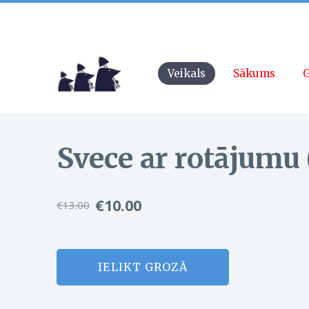
Veikals
Sākums
G
Svece ar rotājumu 
€10.00
€13.00
IELIKT GROZĀ