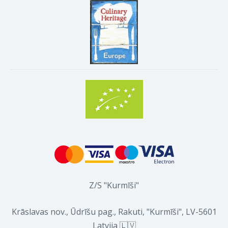
Z/S "Kurmīši"
Krāslavas nov., Ūdrīšu pag., Rakuti, "Kurmīši", LV-5601
Latvija 🇱🇻