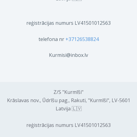
reģistrācijas numurs LV41501012563
telefona nr
+37126538824
Kurmisi@inbox.lv
Z/S "Kurmīši"
Krāslavas nov., Ūdrīšu pag., Rakuti, "Kurmīši", LV-5601
Latvija 🇱🇻
reģistrācijas numurs LV41501012563