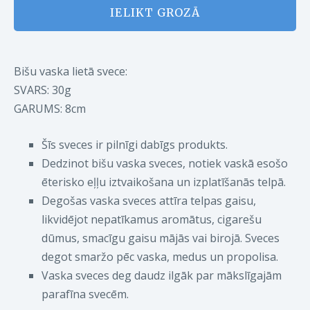
IELIKT GROZĀ
Bišu vaska lietā svece:
SVARS: 30g
GARUMS:
8cm
Šīs sveces ir pilnīgi dabīgs produkts.
Dedzinot bišu vaska sveces, notiek vaskā esošo
ēterisko eļļu iztvaikošana un izplatīšanās telpā.
Degošas vaska sveces attīra telpas gaisu,
likvidējot nepatīkamus aromātus, cigarešu
dūmus, smacīgu gaisu mājās vai birojā. Sveces
degot smaržo pēc vaska, medus un propolisa.
Vaska sveces deg daudz ilgāk par mākslīgajām
parafīna svecēm.