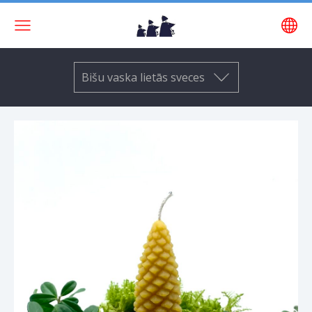
Bišu vaska lietās sveces