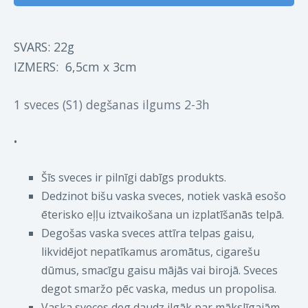
SVARS: 22g
IZMERS:
6,5cm x 3cm
1 sveces (S1) degšanas ilgums 2-3h
•
Šīs sveces ir pilnīgi dabīgs produkts.
Dedzinot bišu vaska sveces, notiek vaskā esošo
ēterisko eļļu iztvaikošana un izplatīšanās telpā.
Degošas vaska sveces attīra telpas gaisu,
likvidējot nepatīkamus aromātus, cigarešu
dūmus, smacīgu gaisu mājās vai birojā. Sveces
degot smaržo pēc vaska, medus un propolisa.
Vaska sveces deg daudz ilgāk par mākslīgajām