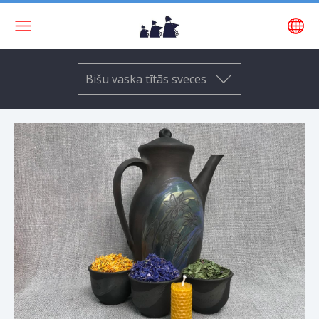
Bišu vaska tītās sveces