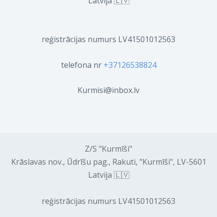
Latvija 🇱🇻
reģistrācijas numurs LV41501012563
telefona nr
+37126538824
Kurmisi@inbox.lv
Z/S "Kurmīši"
Krāslavas nov., Ūdrīšu pag., Rakuti, "Kurmīši", LV-5601
Latvija 🇱🇻
reģistrācijas numurs LV41501012563