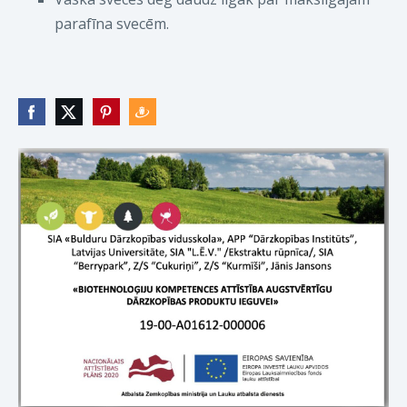
parafīna svecēm.