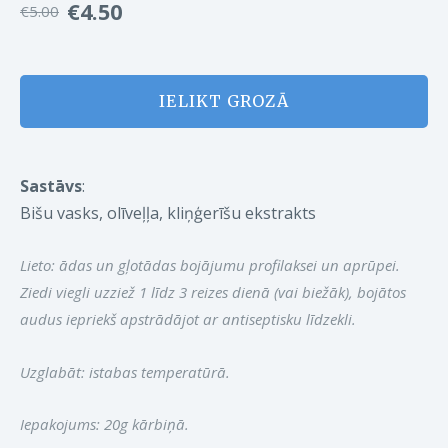
€4.50
€5.00
IELIKT GROZĀ
Sastāvs
:
Bišu vasks, olīveļļa, kliņģerīšu ekstrakts
Lieto:
ādas un gļotādas bojājumu profilaksei un aprūpei.
Ziedi viegli uzziež 1 līdz 3 reizes dienā (vai biežāk), bojātos
audus iepriekš apstrādājot ar antiseptisku līdzekli.
Uzglabāt:
istabas temperatūrā.
Iepakojums:
20g kārbiņā.