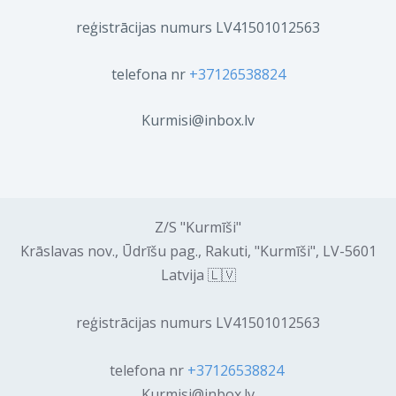
reģistrācijas numurs LV41501012563
telefona nr
+37126538824
Kurmisi@inbox.lv
Z/S "Kurmīši"
Krāslavas nov., Ūdrīšu pag., Rakuti, "Kurmīši", LV-5601
Latvija 🇱🇻
reģistrācijas numurs LV41501012563
telefona nr
+37126538824
Kurmisi@inbox.lv