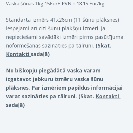
Vaska šūnas 1kg 15Eur+ PVN = 18.15 Eur/kg.
Standarta izmērs 41x26cm (11 šūnu plāksnes) 
Iespējami arī citi šūnu plākšņu izmēri. Ja 
nepieciešami savādāki izmēri pirms pasūtījuma 
noformēšanas sazināties pa tālruni. 
(Skat. 
Kontakti 
sadaļā)
No biškopju piegādātā vaska varam 
izgatavot jebkuru izmēru vaska šūnu 
plāksnes. Par izmēriem papildus informācijai 
varat sazināties pa tālruni. (Skat. 
Kontakti 
sadaļā)