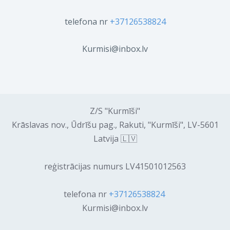
telefona nr
+37126538824
Kurmisi@inbox.lv
Z/S "Kurmīši"
Krāslavas nov., Ūdrīšu pag., Rakuti, "Kurmīši", LV-5601
Latvija 🇱🇻
reģistrācijas numurs LV41501012563
telefona nr
+37126538824
Kurmisi@inbox.lv