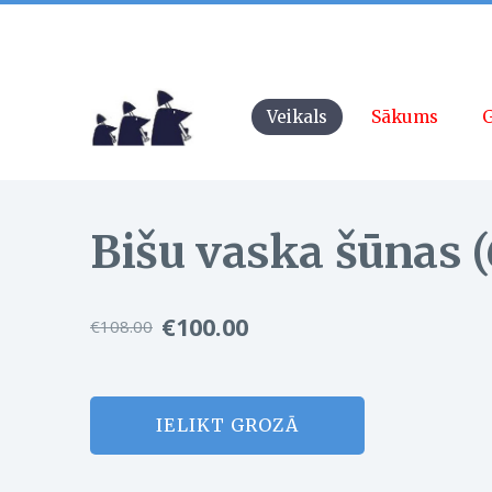
Veikals
Sākums
G
Bišu vaska šūnas 
€100.00
€108.00
IELIKT GROZĀ