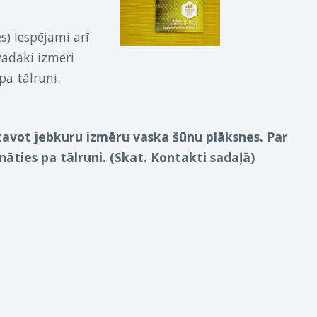
 Iespējami arī 
ādāki izmēri 
pirms pasūtījuma noformēšanas sazināties pa tālruni. 
avot jebkuru izmēru vaska šūnu plāksnes. Par 
āties pa tālruni. (Skat. 
Kontakti 
sadaļā)