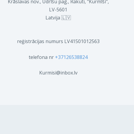
Krāslavas nov., Ūdrīšu pag., Rakuti, "Kurmīši",
LV-5601
Latvija 🇱🇻
reģistrācijas numurs LV41501012563
telefona nr
+37126538824
Kurmisi@inbox.lv