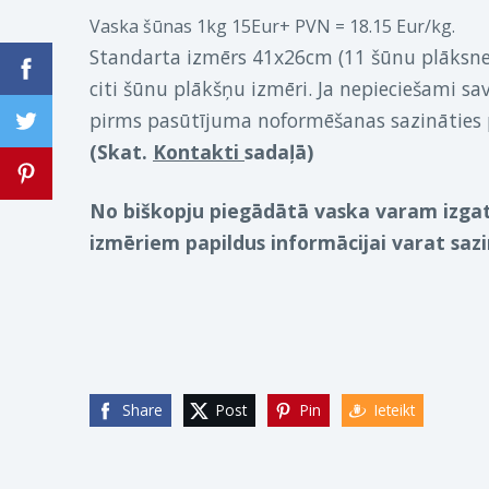
Vaska šūnas 1kg 15Eur+ PVN = 18.15 Eur/kg.
Standarta izmērs 41x26cm (11 šūnu plāksnes)
citi šūnu plākšņu izmēri. Ja nepieciešami sav
(Skat. 
Kontakti 
sadaļā)
No biškopju piegādātā vaska varam izgat
izmēriem papildus informācijai varat sazin
Share
Post
Pin
Ieteikt