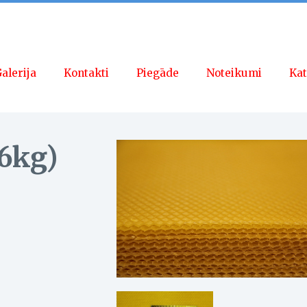
alerija
Kontakti
Piegāde
Noteikumi
Kat
(6kg)