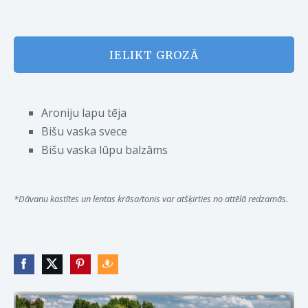
IELIKT GROZĀ
Aroniju lapu tēja
Bišu vaska svece
Bišu vaska lūpu balzāms
*Dāvanu kastītes un lentas krāsa/tonis var atšķirties no attēlā redzamās.