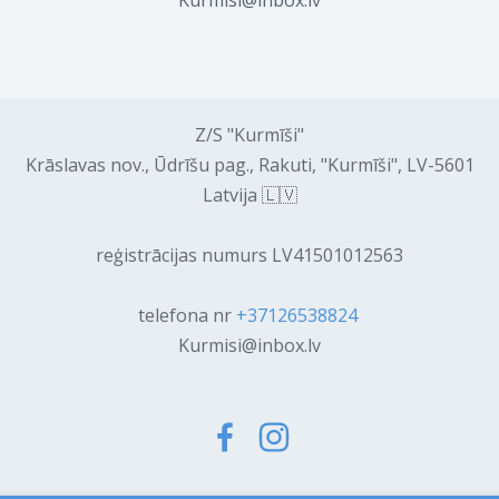
Z/S "Kurmīši"
Krāslavas nov., Ūdrīšu pag., Rakuti, "Kurmīši", LV-5601
Latvija 🇱🇻
reģistrācijas numurs LV41501012563
telefona nr
+37126538824
Kurmisi@inbox.lv