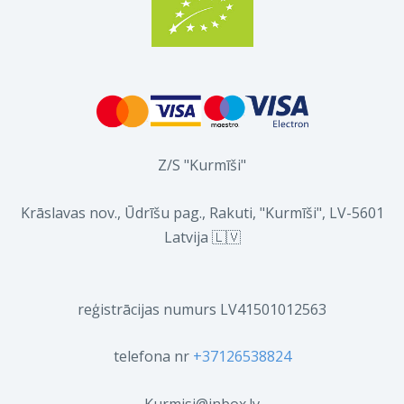
Z/S "Kurmīši"
Krāslavas nov., Ūdrīšu pag., Rakuti, "Kurmīši", LV-5601
Latvija 🇱🇻
reģistrācijas numurs LV41501012563
telefona nr
+37126538824
Kurmisi@inbox.lv