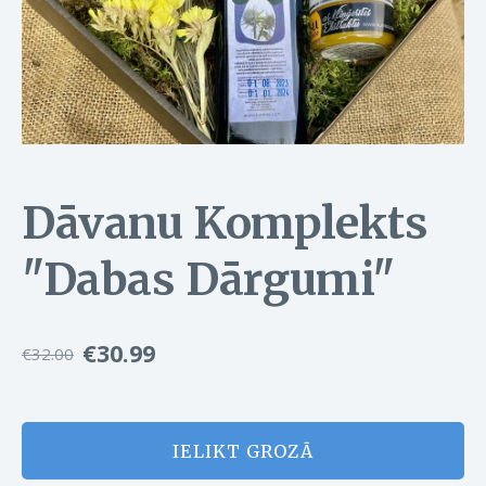
Dāvanu Komplekts
"Dabas Dārgumi"
€30.99
€32.00
IELIKT GROZĀ