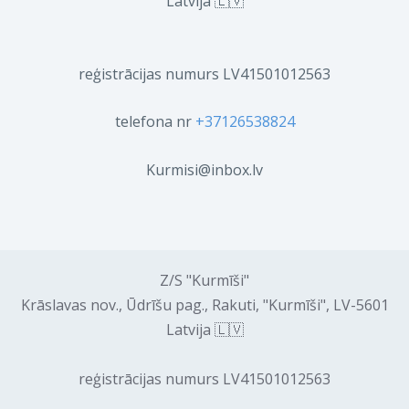
Latvija 🇱🇻
reģistrācijas numurs LV41501012563
telefona nr
+37126538824
Kurmisi@inbox.lv
Z/S "Kurmīši"
Krāslavas nov., Ūdrīšu pag., Rakuti, "Kurmīši", LV-5601
Latvija 🇱🇻
reģistrācijas numurs LV41501012563