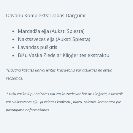
Dāvanu Komplekts: Dabas Dārgumi:
Mārdadža eļļa (Auksti Spiesta)
Naktssveces eļļa (Auksti Spiesta)
Lavandas pušķītis
Bišu Vaska Ziede ar Kliņģerītes ekstraktu
*Dāvanu kastītes un/vai lentas krāsa/tonis var atšķirties no attēlā
redzamās.
* Bišu vaska lūpu balzāms vai vaska ziede var būt ar Kliņģerīti, Asinszāli
vai Naktssveces eļļu. Ja vēlaties konkrētu, lūdzu, raksties komentārā pie
pasūtījuma noformēšanas.