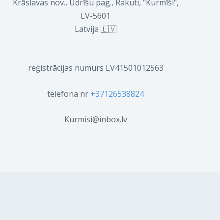
Krāslavas nov., Ūdrīšu pag., Rakuti, "Kurmīši",
LV-5601
Latvija 🇱🇻
reģistrācijas numurs LV41501012563
telefona nr
+37126538824
Kurmisi@inbox.lv