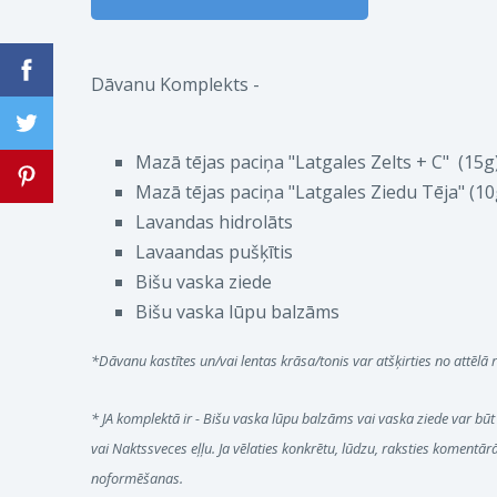
Dāvanu Komplekts -
Mazā tējas paciņa "Latgales Zelts + C" (15g
Mazā tējas paciņa "Latgales Ziedu Tēja" (10
Lavandas hidrolāts
Lavaandas pušķītis
Bišu vaska ziede
Bišu vaska lūpu balzāms
*Dāvanu kastītes un/vai lentas krāsa/tonis var atšķirties no attēlā
* JA komplektā ir - Bišu vaska lūpu balzāms vai vaska ziede var būt a
vai Naktssveces eļļu. Ja vēlaties konkrētu, lūdzu, raksties komentār
noformēšanas.