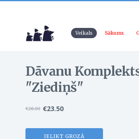
Veikals
Sākums
G
Dāvanu Komplekt
"Ziediņš"
€23.50
€26.00
IELIKT GROZĀ