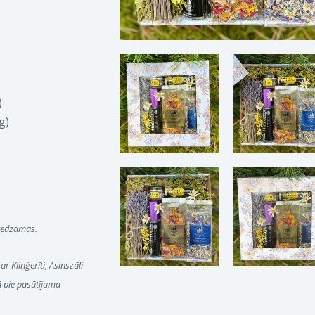
)
g)
 redzamās.
r Kliņģerīti, Asinszāli
ā pie pasūtījuma