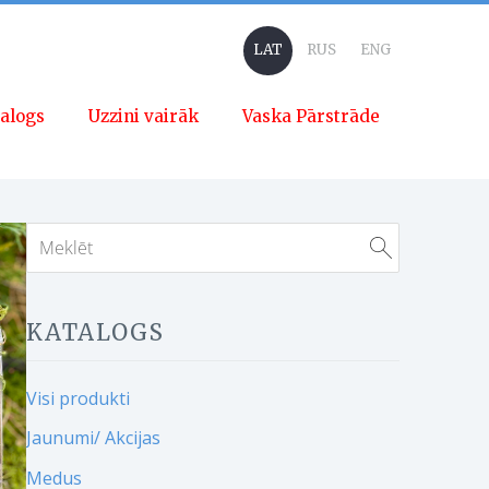
LAT
RUS
ENG
alogs
Uzzini vairāk
Vaska Pārstrāde
KATALOGS
Visi produkti
Jaunumi/ Akcijas
Medus