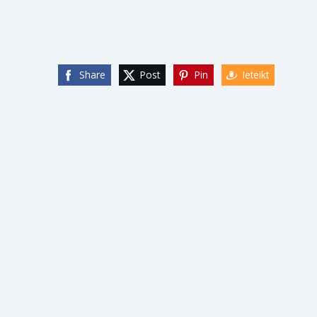
Share
Post
Pin
Ieteikt