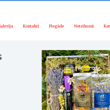
alerija
Kontakti
Piegāde
Noteikumi
Kat
s