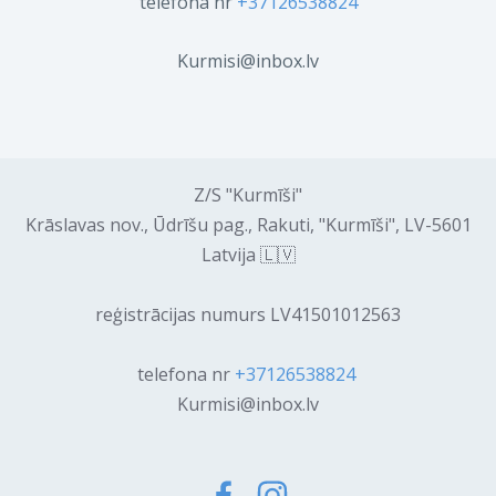
telefona nr
+37126538824
Kurmisi@inbox.lv
Z/S "Kurmīši"
Krāslavas nov., Ūdrīšu pag., Rakuti, "Kurmīši", LV-5601
Latvija 🇱🇻
reģistrācijas numurs LV41501012563
telefona nr
+37126538824
Kurmisi@inbox.lv