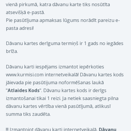
vienā pirkumā, katra dāvanu karte tiks nosūtīta
atsevišķā e-pastā.
Pie pasūtījuma apmaksas lūgums norādīt pareizu e-
pasta adresi!
Dāvanu kartes derīguma termiņš ir 1 gads no iegādes
brīža.
Dāvanu karti iespējams izmantot iepērkoties
www.kurmisi.com internetveikalā! Dāvanu kartes kods
jāievada pie pasūtijuma noformēšanas laukā
"
Atlaides Kods
". Dāvanu kartes kods ir derīgs
izmantošanai tikai 1 reizi. Ja netiek saasniegta pilna
dāvanu kartes vērtība vienā pasūtījumā, atlikusī
summa tiks zaudēta.
!!! Izmantojot dāvanu karti internetveikalā,
Dāvanu