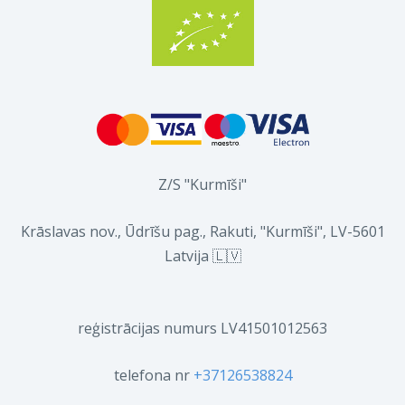
Z/S "Kurmīši"
Krāslavas nov., Ūdrīšu pag., Rakuti, "Kurmīši", LV-5601
Latvija 🇱🇻
reģistrācijas numurs LV41501012563
telefona nr
+37126538824