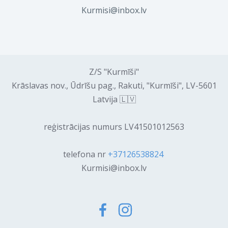
Kurmisi@inbox.lv
Z/S "Kurmīši"
Krāslavas nov., Ūdrīšu pag., Rakuti, "Kurmīši", LV-5601
Latvija 🇱🇻
reģistrācijas numurs LV41501012563
telefona nr
+37126538824
Kurmisi@inbox.lv