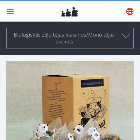
Bioloģiskās zāļu tējas maisiņos/Mono tējas
paciņās