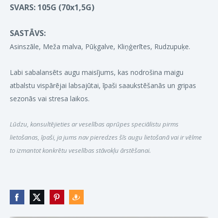
SVARS: 105G (70x1,5G)
SASTĀVS:
Asinszāle, Meža malva, Pūķgalve, Kliņģerītes, Rudzupuķe.
Labi sabalansēts augu maisījums, kas nodrošina maigu
atbalstu vispārējai labsajūtai, īpaši saaukstēšanās un gripas
sezonās vai stresa laikos.
Lūdzu, konsultējieties ar veselības aprūpes speciālistu pirms
lietošanas, īpaši, ja jums nav pieredzes šīs augu lietošanā vai ir vēlme
to izmantot konkrētu veselības stāvokļu ārstēšanai.