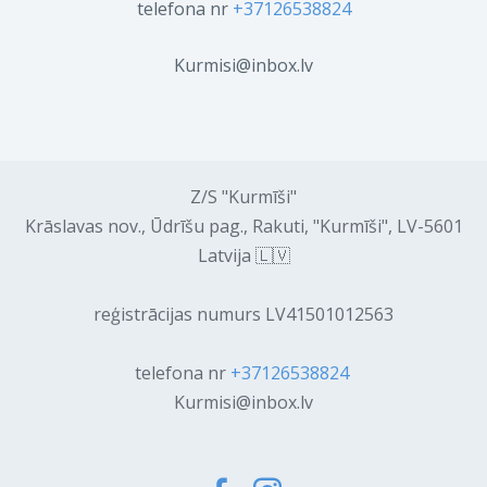
telefona nr
+37126538824
Kurmisi@inbox.lv
Z/S "Kurmīši"
Krāslavas nov., Ūdrīšu pag., Rakuti, "Kurmīši", LV-5601
Latvija 🇱🇻
reģistrācijas numurs LV41501012563
telefona nr
+37126538824
Kurmisi@inbox.lv