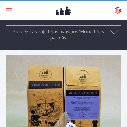
Bioloģiskās zāļu tējas maisiņos/Mono tējas
paciņās