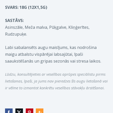
SVARS: 18G (12X1,5G)
SASTĀVS:
Asinszāle, Meža malva, Pūķgalve, Kliņģerītes,
Rudzupuķe.
Labi sabalansēts augu maisījums, kas nodrošina
maigu atbalstu vispārējai labsajūtai, īpaši
saaukstēšanās un gripas sezonās vai stresa laikos.
Lūdzu, konsultējieties ar veselības aprūpes speciālistu pirms
lietošanas, īpaši, ja jums nav pieredzes šīs augu lietošanā vai
ir vēlme to izmantot konkrētu veselības stāvokļu ārstēšanai.