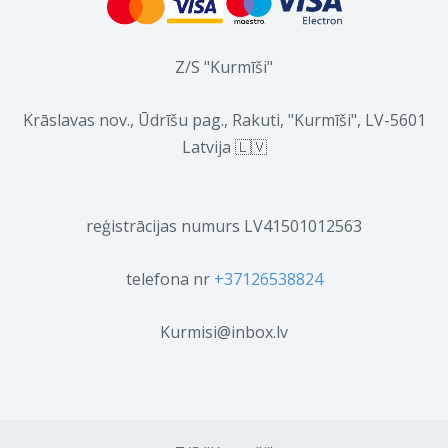
Z/S "Kurmīši"
Krāslavas nov., Ūdrīšu pag., Rakuti, "Kurmīši", LV-5601
Latvija 🇱🇻
reģistrācijas numurs LV41501012563
telefona nr
+37126538824
Kurmisi@inbox.lv