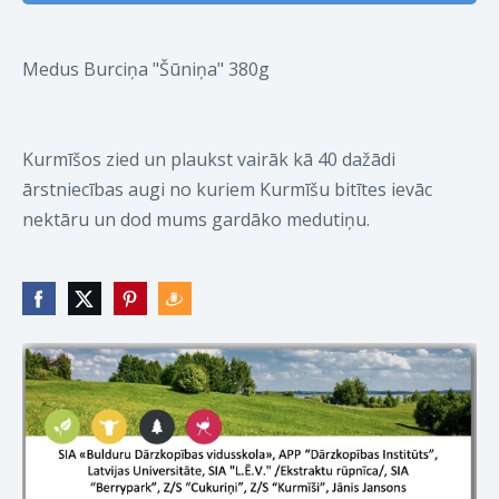
Medus Burciņa "Šūniņa" 380g
Kurmīšos zied un plaukst vairāk kā 40 dažādi
ārstniecības augi no kuriem Kurmīšu bitītes ievāc
nektāru un dod mums gardāko medutiņu.