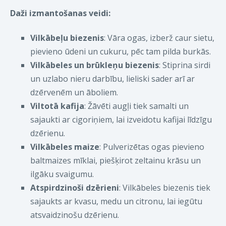
Daži izmantošanas veidi:
Vilkābeļu biezenis
: Vāra ogas, izberž caur sietu,
pievieno ūdeni un cukuru, pēc tam pilda burkās.
Vilkābeles un brūkleņu biezenis
: Stiprina sirdi
un uzlabo nieru darbību, lieliski sader arī ar
dzērvenēm un āboliem.
Viltotā kafija
: Žāvēti augļi tiek samalti un
sajaukti ar cigoriņiem, lai izveidotu kafijai līdzīgu
dzērienu.
Vilkābeles maize
: Pulverizētas ogas pievieno
baltmaizes mīklai, piešķirot zeltainu krāsu un
ilgāku svaigumu.
Atspirdzinoši dzērieni
: Vilkābeles biezenis tiek
sajaukts ar kvasu, medu un citronu, lai iegūtu
atsvaidzinošu dzērienu.