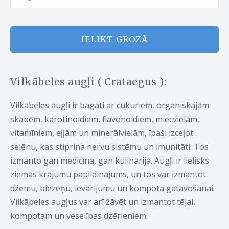
IELIKT GROZĀ
Vilkābeles augļi ( Crataegus ):
Vilkābeles augļi ir bagāti ar cukuriem, organiskajām
skābēm, karotinoīdiem, flavonoīdiem, miecvielām,
vitamīniem, eļļām un minerālvielām, īpaši izceļot
selēnu, kas stiprina nervu sistēmu un imunitāti. Tos
izmanto gan medicīnā, gan kulinārijā. Augļi ir lielisks
ziemas krājumu papildinājums, un tos var izmantot
džemu, biezeņu, ievārījumu un kompota gatavošanai.
Vilkābeles augļus var arī žāvēt un izmantot tējai,
kompotam un veselības dzērieniem.