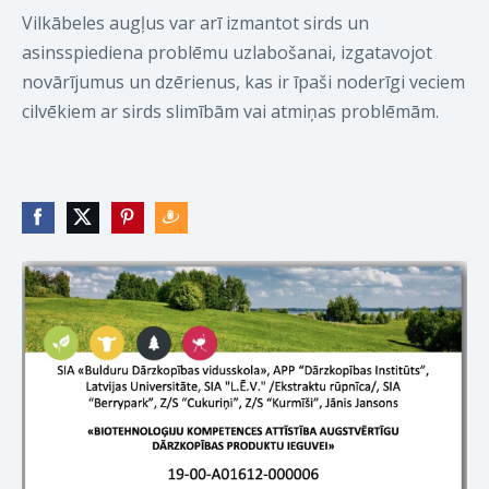
Vilkābeles augļus var arī izmantot sirds un
asinsspiediena problēmu uzlabošanai, izgatavojot
novārījumus un dzērienus, kas ir īpaši noderīgi veciem
cilvēkiem ar sirds slimībām vai atmiņas problēmām.