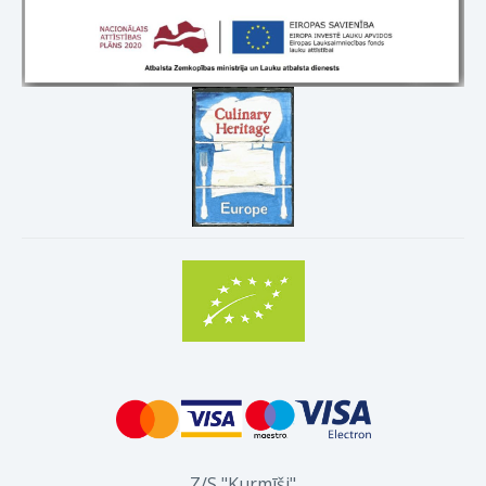
Z/S "Kurmīši"