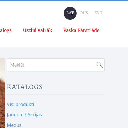
LAT
RUS
ENG
alogs
Uzzini vairāk
Vaska Pārstrāde
KATALOGS
Visi produkti
Jaunumi/ Akcijas
Medus