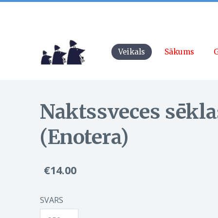
Veikals
Sākums
G
Naktssveces sēkla
(Enotera)
€14.00
SVARS