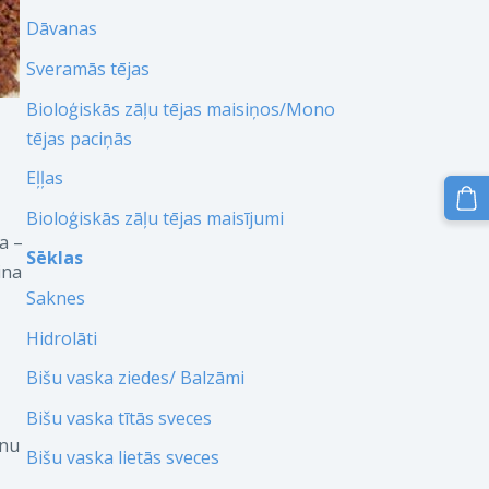
Dāvanas
Sveramās tējas
Bioloģiskās zāļu tējas maisiņos/Mono
tējas paciņās
Eļļas
Bioloģiskās zāļu tējas maisījumi
a –
Sēklas
ina
Saknes
Hidrolāti
Bišu vaska ziedes/ Balzāmi
Bišu vaska tītās sveces
anu
Bišu vaska lietās sveces