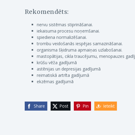
Rekomendēts:
nervu sistēmas stiprināšanai.
iekaisuma procesu noņemšanai.
spiediena normalizēšanai.
trombu veidošanās iespējas samazināšanai.
organisma šķidruma apmaiņas uzlabošanai.
mastopātijas, cikla traucējumu, menopauzes gad
krūšu vēža gadījumā
astēnijas un depresijas gadījumā
reimatiskā artrīta gadījumā
ekzēmas gadījumā
Share
Post
Pin
Ieteikt