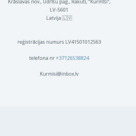
Krāslavas nov., Ūdrīšu pag., Rakuti, "Kurmīši",
LV-5601
Latvija 🇱🇻
reģistrācijas numurs LV41501012563
telefona nr
+37126538824
Kurmisi@inbox.lv