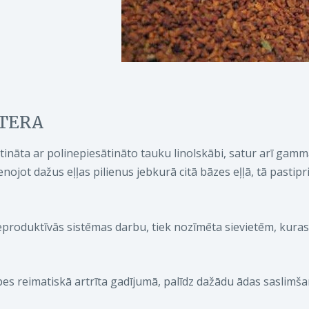
OTERA
ātināta ar polinepiesātināto tauku linolskābi, satur arī gamm
enojot dažus eļļas pilienus jebkurā citā bāzes eļļā, tā pastipr
eproduktīvās sistēmas darbu, tiek nozīmēta sievietēm, kuras
pes reimatiskā artrīta gadījumā, palīdz dažādu ādas saslimš