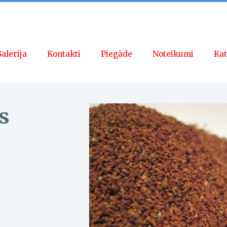
alerija
Kontakti
Piegāde
Noteikumi
Kat
s