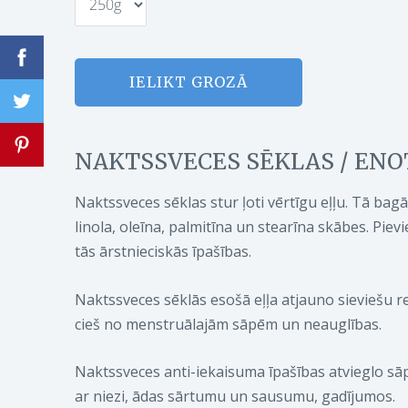
IELIKT GROZĀ
NAKTSSVECES SĒKLAS / EN
Naktssveces sēklas stur ļoti vērtīgu eļļu. Tā bag
linola, oleīna, palmitīna un stearīna skābes. Pievi
tās ārstnieciskās īpašības.
Naktssveces sēklās esošā eļļa atjauno sieviešu r
cieš no menstruālajām sāpēm un neauglības.
Naktssveces anti-iekaisuma īpašības atvieglo sā
ar niezi, ādas sārtumu un sausumu, gadījumos.