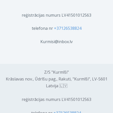
reģistrācijas numurs LV41501012563
telefona nr
+37126538824
Kurmisi@inbox.lv
Z/S "Kurmīši"
Krāslavas nov., Ūdrīšu pag., Rakuti, "Kurmīši", LV-5601
Latvija 🇱🇻
reģistrācijas numurs LV41501012563
telefona nr
+37126538824