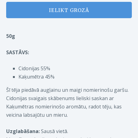
IELIKT GROZĀ
50g
SASTĀVS:
Cidonijas 55%
Kaķumētra 45%
Šī tēja piedāvā augļainu un maigi nomierinošu garšu.
Cidonijas svaigais skābenums lieliski saskan ar
Kaķumētras nomierinošo aromātu, radot tēju, kas
veicina labsajūtu un mieru.
Uzglabāšana:
Sausā vietā.