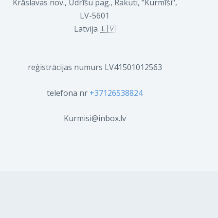
Krāslavas nov., Ūdrīšu pag., Rakuti, "Kurmīši",
LV-5601
Latvija 🇱🇻
reģistrācijas numurs LV41501012563
telefona nr
+37126538824
Kurmisi@inbox.lv