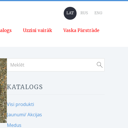
LAT
RUS
ENG
alogs
Uzzini vairāk
Vaska Pārstrāde
KATALOGS
Visi produkti
Jaunumi/ Akcijas
Medus