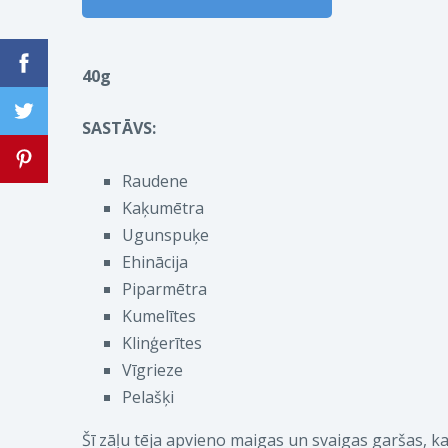
40g
SASTĀVS:
Raudene
Kaķumētra
Ugunspuķe
Ehinācija
Piparmētra
Kumelītes
Klinģerītes
Vīgrieze
Pelašķi
Šī zāļu tēja apvieno maigas un svaigas garšas, k