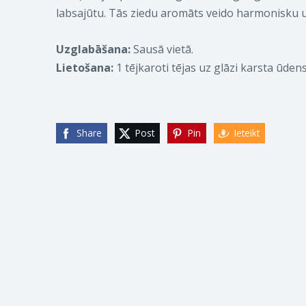
labsajūtu. Tās ziedu aromāts veido harmonisku u
Uzglabāšana:
Sausā vietā.
Lietošana:
1 tējkaroti tējas uz glāzi karsta ūdens
Share
Post
Pin
Ieteikt