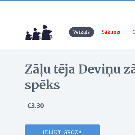
Veikals
Sākums
G
Zāļu tēja Deviņu z
spēks
€3.30
IELIKT GROZĀ