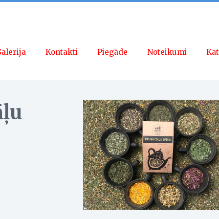
alerija
Kontakti
Piegāde
Noteikumi
Kat
āļu