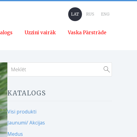
LAT
RUS
ENG
alogs
Uzzini vairāk
Vaska Pārstrāde
KATALOGS
Visi produkti
Jaunumi/ Akcijas
Medus