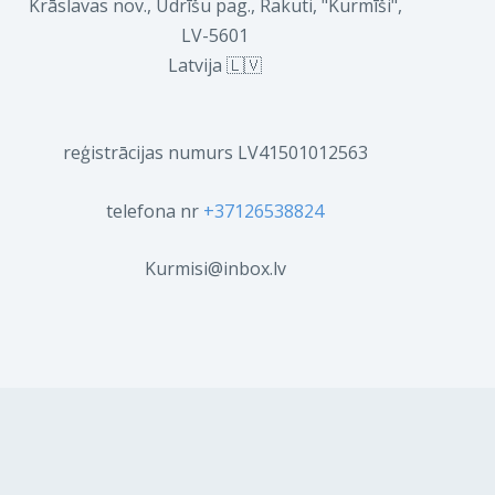
Krāslavas nov., Ūdrīšu pag., Rakuti, "Kurmīši",
LV-5601
Latvija 🇱🇻
reģistrācijas numurs LV41501012563
telefona nr
+37126538824
Kurmisi@inbox.lv