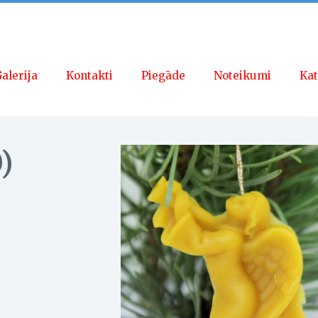
alerija
Kontakti
Piegāde
Noteikumi
Kat
)